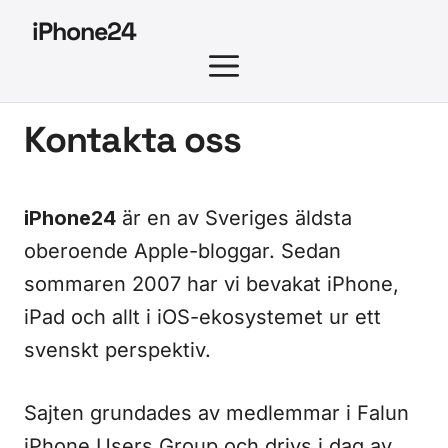
Hoppa
iPhone24
till
MENY
innehåll
Kontakta oss
iPhone24
är en av Sveriges äldsta
oberoende Apple-bloggar. Sedan
sommaren 2007 har vi bevakat iPhone,
iPad och allt i iOS-ekosystemet ur ett
svenskt perspektiv.
Sajten grundades av medlemmar i Falun
iPhone Users Group och drivs i dag av