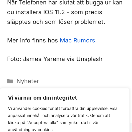
När Telefonen har slutat att bugga ur kan
du installera IOS 11.2 - som precis
släpptes och som löser problemet.
Mer info finns hos
Mac Rumors
.
Foto: James Yarema via Unsplash
Kategorier
Nyheter
När farmor upptäcker IOS 10
Vi värnar om din integritet
Säker övervakningskamera för
Vi använder cookies för att förbättra din upplevelse, visa
hemmet?
anpassat innehåll och analysera vår trafik. Genom att
klicka på "Acceptera alla" samtycker du till vår
användning av cookies.