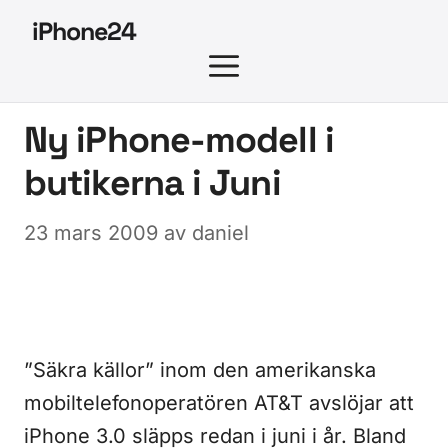
Hoppa
iPhone24
till
MENY
innehåll
Ny iPhone-modell i
butikerna i Juni
23 mars 2009
av
daniel
”Säkra källor” inom den amerikanska
mobiltelefonoperatören AT&T avslöjar att
iPhone 3.0 släpps redan i juni i år. Bland