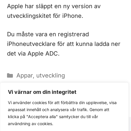
Apple har släppt en ny version av
utvecklingskitet för iPhone.
Du måste vara en registrerad
iPhoneutvecklare för att kunna ladda ner
det via Apple ADC.
Kategorier
Appar
,
utveckling
Pwnage Tool är här
Vi värnar om din integritet
Svenska priset för 8gb iPhone med
Vi använder cookies för att förbättra din upplevelse, visa
3G för: 4000kr?
anpassat innehåll och analysera vår trafik. Genom att
klicka på "Acceptera alla" samtycker du till vår
användning av cookies.