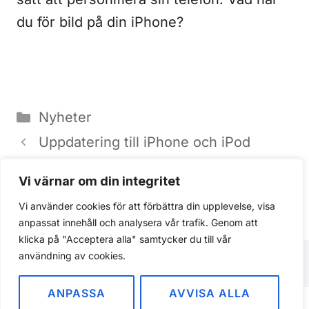
du för bild på din iPhone?
Kategorier
Nyheter
Uppdatering till iPhone och iPod
Touch
Vi värnar om din integritet
App Store säljer för en miljon dollar
Vi använder cookies för att förbättra din upplevelse, visa
per dag
anpassat innehåll och analysera vår trafik. Genom att
klicka på "Acceptera alla" samtycker du till vår
användning av cookies.
ANPASSA
AVVISA ALLA