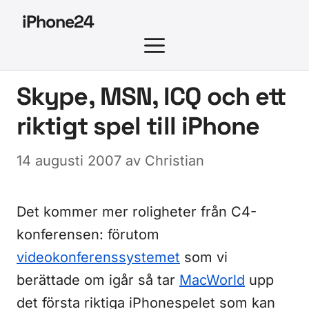
Hoppa
iPhone24
till
MENY
innehåll
Skype, MSN, ICQ och ett
riktigt spel till iPhone
14 augusti 2007
av
Christian
Det kommer mer roligheter från C4-
konferensen: förutom
videokonferenssystemet
som vi
berättade om igår så tar
MacWorld
upp
det första riktiga iPhonespelet som kan