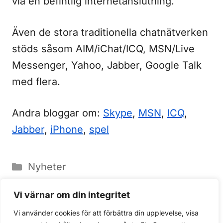
via en befintlig internetanslutning.
Även de stora traditionella chatnätverken
stöds såsom AIM/iChat/ICQ, MSN/Live
Messenger, Yahoo, Jabber, Google Talk
med flera.
Andra bloggar om:
Skype
,
MSN
,
ICQ
,
Jabber
,
iPhone
,
spel
Kategorier
Nyheter
Fiffigt hårdvaruhack öppnar för
Vi värnar om din integritet
videokonferenser via iPhone
Vi använder cookies för att förbättra din upplevelse, visa
Facebook specialanpassat för iPhone