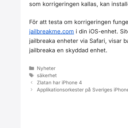
som korrigeringen kallas, kan insta
För att testa om korrigeringen funge
jailbreakme.com
i din iOS-enhet. Si
jailbreaka enheter via Safari, visar
jailbreaka en skyddad enhet.
Kategorier
Nyheter
Etiketter
säkerhet
Zlatan har iPhone 4
Applikationsorkester på Sveriges iPho