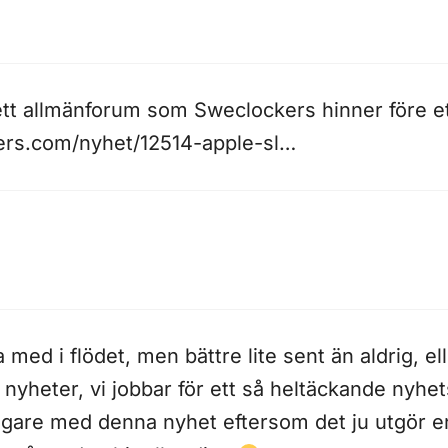
t ett allmänforum som Sweclockers hinner före et
ers.com/nyhet/12514-apple-sl
…
a med i flödet, men bättre lite sent än aldrig, el
a nyheter, vi jobbar för ett så heltäckande nyh
tidigare med denna nyhet eftersom det ju utgör 