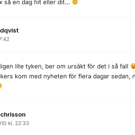
x så en dag hit eller dit…
ndqvist
7:42
igen lite tyken, ber om ursäkt för det i så fall
ckers kom med nyheten för flera dagar sedan, nä
achrisson
010 kl. 22:33