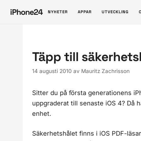
Hoppa
iPhone24
NYHETER
APPAR
UTVECKLING
till
innehåll
Täpp till säkerhets
14 augusti 2010
av
Mauritz Zachrisson
Sitter du på första generationens iP
uppgraderat till senaste iOS 4? Då ha
enhet.
Säkerhetshålet finns i iOS PDF-läsar