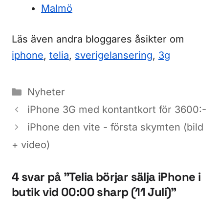
Malmö
Läs även andra bloggares åsikter om
iphone
,
telia
,
sverigelansering
,
3g
Kategorier
Nyheter
iPhone 3G med kontantkort för 3600:-
iPhone den vite - första skymten (bild
+ video)
4 svar på ”Telia börjar sälja iPhone i
butik vid 00:00 sharp (11 Juli)”