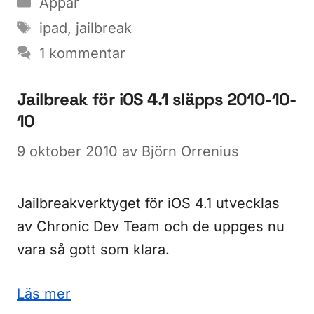
Appar
Etiketter
ipad
,
jailbreak
1 kommentar
Jailbreak för iOS 4.1 släpps 2010-10-
10
9 oktober 2010
av
Björn Orrenius
Jailbreakverktyget för iOS 4.1 utvecklas
av Chronic Dev Team och de uppges nu
vara så gott som klara.
Läs mer