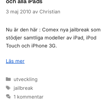
och alla iPads
3 maj 2010
av
Christian
Nu är den här : Comex nya jailbreak som
stödjer samtliga modeller av iPad, iPod
Touch och iPhone 3G.
Läs mer
Kategorier
utveckling
Etiketter
jailbreak
1 kommentar