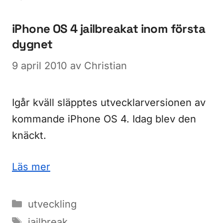
iPhone OS 4 jailbreakat inom första
dygnet
9 april 2010
av
Christian
Igår kväll släpptes utvecklarversionen av
kommande iPhone OS 4. Idag blev den
knäckt.
Läs mer
Kategorier
utveckling
Etiketter
jailbreak