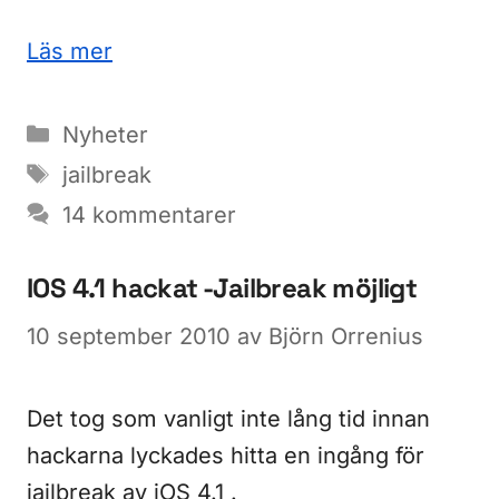
Läs mer
Kategorier
Nyheter
Etiketter
jailbreak
14 kommentarer
IOS 4.1 hackat -Jailbreak möjligt
10 september 2010
av
Björn Orrenius
Det tog som vanligt inte lång tid innan
hackarna lyckades hitta en ingång för
jailbreak av iOS 4.1 .