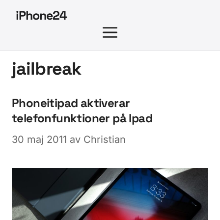
Hoppa
iPhone24
till
MENY
innehåll
jailbreak
Phoneitipad aktiverar
telefonfunktioner på Ipad
30 maj 2011
av
Christian