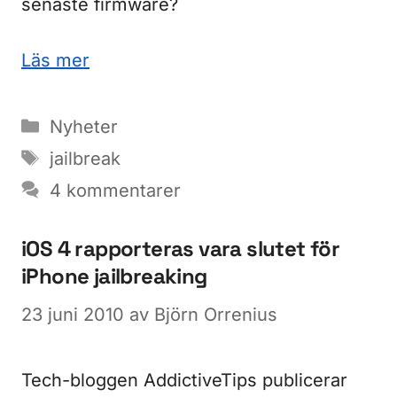
senaste firmware?
Läs mer
Kategorier
Nyheter
Etiketter
jailbreak
4 kommentarer
iOS 4 rapporteras vara slutet för
iPhone jailbreaking
23 juni 2010
av
Björn Orrenius
Tech-bloggen AddictiveTips publicerar