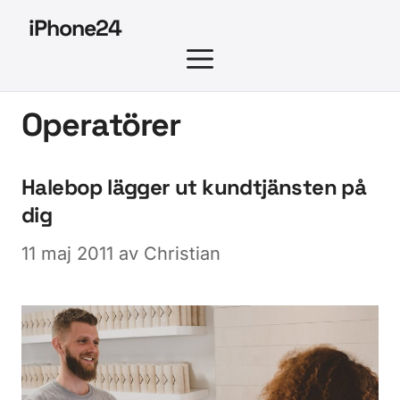
Hoppa
iPhone24
till
MENY
innehåll
Operatörer
Halebop lägger ut kundtjänsten på
dig
11 maj 2011
av
Christian