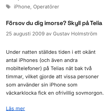
Etiketter
iPhone
,
Operatörer
Försov du dig imorse? Skyll på Telia
25 augusti 2009
av
Gustav Holmström
Under natten ställdes tiden i ett okänt
antal iPhones (och även andra
mobiltelefoner) på Telias nät bak två
timmar, vilket gjorde att vissa personer
som använder sin iPhone som
väckarklocka fick en ofrivillig sovmorgon.
Läs mer