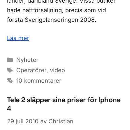
länder, däribland Sverige. Vissa butiker
hade nattförsäljning, precis som vid
första Sverigelanseringen 2008.
Läs mer
Kategorier
Nyheter
Etiketter
Operatörer
,
video
10 kommentarer
Tele 2 släpper sina priser för Iphone
4
29 juli 2010
av
Christian