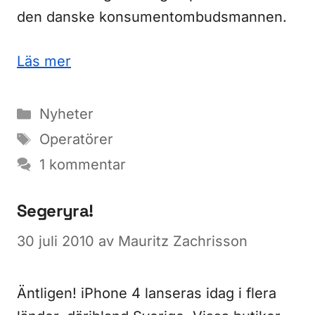
den danske konsumentombudsmannen.
Läs mer
Kategorier
Nyheter
Etiketter
Operatörer
1 kommentar
Segeryra!
30 juli 2010
av
Mauritz Zachrisson
Äntligen! iPhone 4 lanseras idag i flera