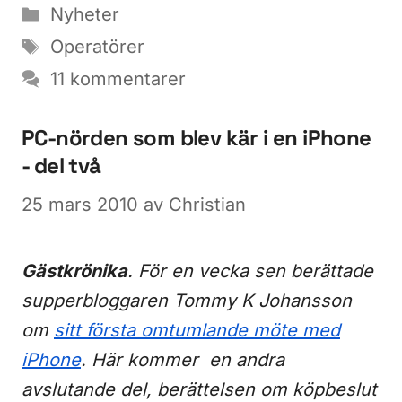
Kategorier
Nyheter
Etiketter
Operatörer
11 kommentarer
PC-nörden som blev kär i en iPhone
- del två
25 mars 2010
av
Christian
Gästkrönika
. För en vecka sen berättade
supperbloggaren Tommy K Johansson
om
sitt första omtumlande möte med
iPhone
. Här kommer en andra
avslutande del, berättelsen om köpbeslut