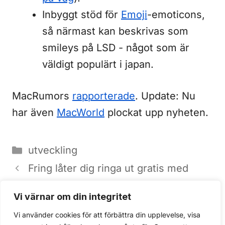
Inbyggt stöd för
Emoji
-emoticons,
så närmast kan beskrivas som
smileys på LSD - något som är
väldigt populärt i japan.
MacRumors
rapporterade
. Update: Nu
har även
MacWorld
plockat upp nyheten.
Kategorier
utveckling
Fring låter dig ringa ut gratis med
iPhone (VOIP/SKYPE)!
Vi värnar om din integritet
Hacka Fring för att ringa gratis över
Vi använder cookies för att förbättra din upplevelse, visa
3G