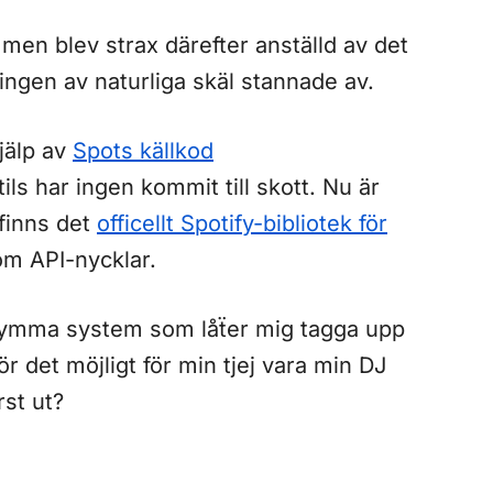
men blev strax därefter anställd av det
ngen av naturliga skäl stannade av.
jälp av
Spots källkod
ils har ingen kommit till skott. Nu är
finns det
officellt Spotify-bibliotek för
om API-nycklar.
 grymma system som låẗer mig tagga upp
 det möjligt för min tjej vara min DJ
rst ut?