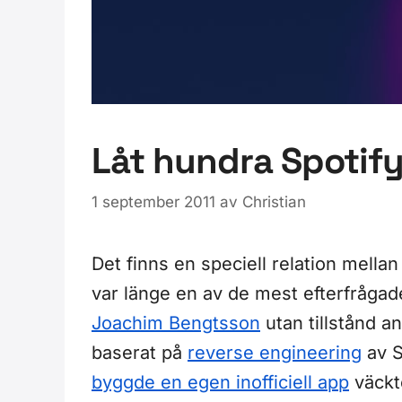
Låt hundra Spoti
1 september 2011
av
Christian
Det finns en speciell relation mella
var länge en av de mest efterfrågad
Joachim Bengtsson
utan tillstånd 
baserat på
reverse engineering
av S
byggde en egen inofficiell app
väckt