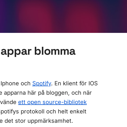
fyappar blomma
n Iphone och
Spotify
. En klient för IOS
e apparna här på bloggen, och när
använde
ett open source-bibliotek
potifys protokoll och helt enkelt
e det stor uppmärksamhet.