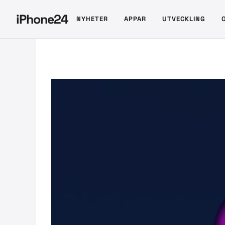
Hoppa
iPhone24
NYHETER
APPAR
UTVECKLING
till
innehåll