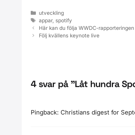
Kategorier
utveckling
Etiketter
appar
,
spotify
Här kan du följa WWDC-rapporteringen 
Följ kvällens keynote live
4 svar på ”Låt hundra S
Pingback:
Christians digest for Sept