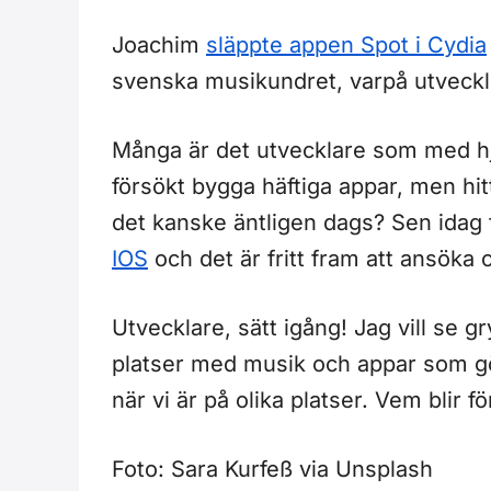
Joachim
släppte appen Spot i Cydia
svenska musikundret, varpå utveckli
Många är det utvecklare som med h
försökt bygga häftiga appar, men hitt
det kanske äntligen dags? Sen idag 
IOS
och det är fritt fram att ansöka 
Utvecklare, sätt igång! Jag vill se
platser med musik och appar som gör
när vi är på olika platser. Vem blir fö
Foto: Sara Kurfeß via Unsplash