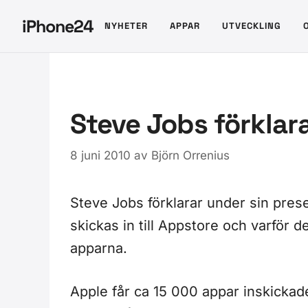
Hoppa
iPhone24
NYHETER
APPAR
UTVECKLING
till
innehåll
Steve Jobs förklar
8 juni 2010
av
Björn Orrenius
Steve Jobs förklarar under sin pres
skickas in till Appstore och varför 
apparna.
Apple får ca 15 000 appar inskicka