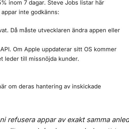
% inom 7 dagar. Steve Jobs listar här
tt appar inte godkänns:
vat. Då måste utvecklaren ändra appen eller
 API. Om Apple uppdaterar sitt OS kommer
t leder till missnöjda kunder.
här om deras hantering av inskickade
e ni refusera appar av exakt samma anledn