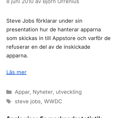
8 juni 2010
av
Björn Orrenius
Steve Jobs förklarar under sin
presentation hur de hanterar apparna
som skickas in till Appstore och varför de
refuserar en del av de inskickade
apparna.
Läs mer
Kategorier
Appar
,
Nyheter
,
utveckling
Etiketter
steve jobs
,
WWDC