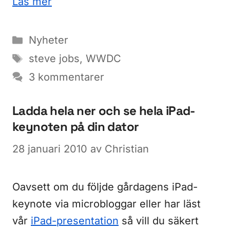
Läs mer
Kategorier
Nyheter
Etiketter
steve jobs
,
WWDC
3 kommentarer
Ladda hela ner och se hela iPad-
keynoten på din dator
28 januari 2010
av
Christian
Oavsett om du följde gårdagens iPad-
keynote via microbloggar eller har läst
vår
iPad-presentation
så vill du säkert