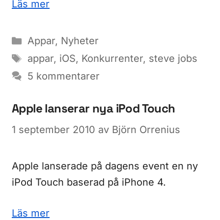
Läs mer
Kategorier
Appar
,
Nyheter
Etiketter
appar
,
iOS
,
Konkurrenter
,
steve jobs
5 kommentarer
Apple lanserar nya iPod Touch
1 september 2010
av
Björn Orrenius
Apple lanserade på dagens event en ny
iPod Touch baserad på iPhone 4.
Läs mer