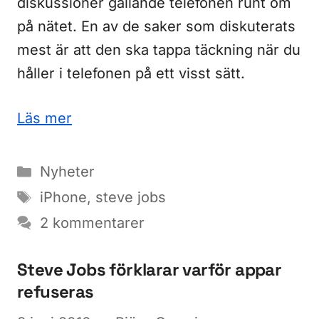
diskussioner gällande telefonen runt om
på nätet. En av de saker som diskuterats
mest är att den ska tappa täckning när du
håller i telefonen på ett visst sätt.
Läs mer
Kategorier
Nyheter
Etiketter
iPhone
,
steve jobs
2 kommentarer
Steve Jobs förklarar varför appar
refuseras