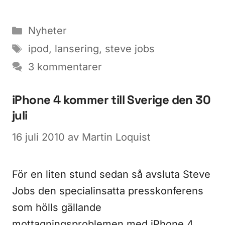
Kategorier
Nyheter
Etiketter
ipod
,
lansering
,
steve jobs
3 kommentarer
iPhone 4 kommer till Sverige den 30
juli
16 juli 2010
av
Martin Loquist
För en liten stund sedan så avsluta Steve
Jobs den specialinsatta presskonferens
som hölls gällande
mottagningsproblemen med iPhone 4.