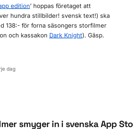
app edition
’ hoppas företaget att
över hundra stillbilder! svensk text!) ska
 138:- för forna säsongers storfilmer
tion och kassakon
Dark Knight
). Gäsp.
rje dag
ilmer smyger in i svenska App Sto