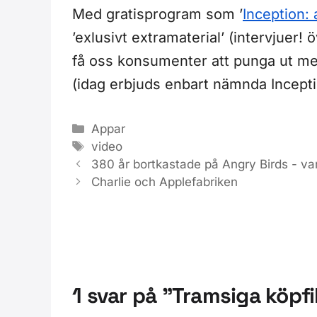
Med gratisprogram som ’
Inception: 
’exlusivt extramaterial’ (intervjuer! 
få oss konsumenter att punga ut med
(idag erbjuds enbart nämnda Incep
Kategorier
Appar
Etiketter
video
380 år bortkastade på Angry Birds - va
Charlie och Applefabriken
1 svar på ”Tramsiga köpf