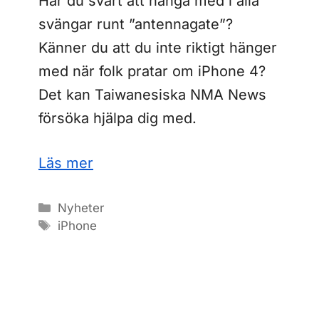
Har du svårt att hänga med i alla
svängar runt ”antennagate”?
Känner du att du inte riktigt hänger
med när folk pratar om iPhone 4?
Det kan Taiwanesiska NMA News
försöka hjälpa dig med.
Läs mer
Kategorier
Nyheter
Etiketter
iPhone