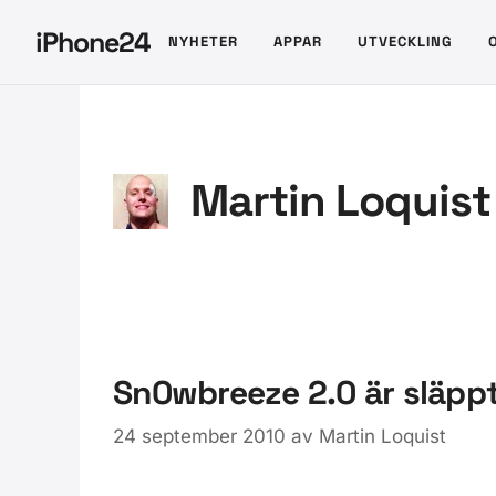
Hoppa
iPhone24
NYHETER
APPAR
UTVECKLING
till
innehåll
Martin Loquist
Sn0wbreeze 2.0 är släppt 
24 september 2010
av
Martin Loquist