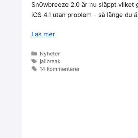
Sn0wbreeze 2.0 är nu släppt vilket gö
iOS 4.1 utan problem - så länge du
Läs mer
Kategorier
Nyheter
Etiketter
jailbreak
14 kommentarer