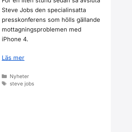
För en liten stund sedan så avsluta
Steve Jobs den specialinsatta
presskonferens som hölls gällande
mottagningsproblemen med
iPhone 4.
Läs mer
Kategorier
Nyheter
Etiketter
steve jobs