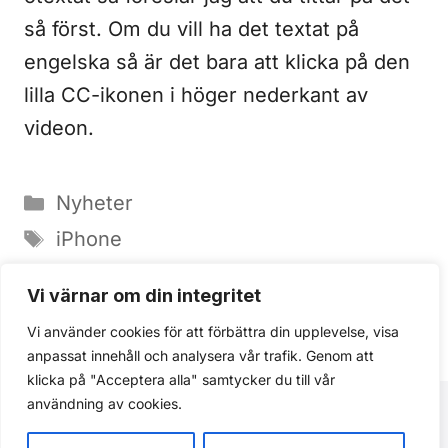
så först. Om du vill ha det textat på
engelska så är det bara att klicka på den
lilla CC-ikonen i höger nederkant av
videon.
Kategorier
Nyheter
Etiketter
iPhone
iTunes 9.2.1 täpper igen allvarligt
Vi värnar om din integritet
säkerhetshål
Vi använder cookies för att förbättra din upplevelse, visa
Capcom har stor spelrea på App Store
anpassat innehåll och analysera vår trafik. Genom att
klicka på "Acceptera alla" samtycker du till vår
användning av cookies.