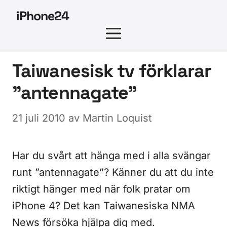
Hoppa
iPhone24
till
MENY
innehåll
Taiwanesisk tv förklarar
”antennagate”
21 juli 2010
av
Martin Loquist
Har du svårt att hänga med i alla svängar
runt ”antennagate”? Känner du att du inte
riktigt hänger med när folk pratar om
iPhone 4? Det kan Taiwanesiska NMA
News försöka hjälpa dig med.