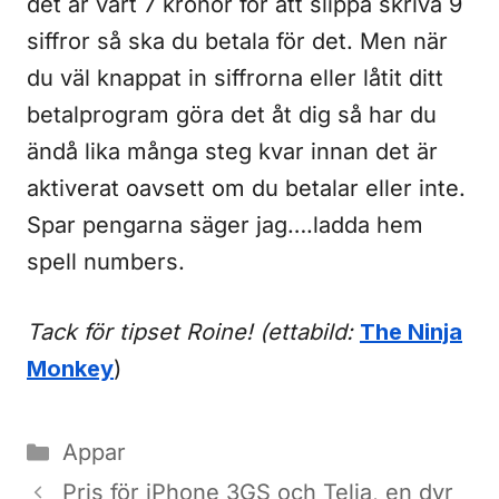
det är värt 7 kronor för att slippa skriva 9
siffror så ska du betala för det. Men när
du väl knappat in siffrorna eller låtit ditt
betalprogram göra det åt dig så har du
ändå lika många steg kvar innan det är
aktiverat oavsett om du betalar eller inte.
Spar pengarna säger jag….ladda hem
spell numbers.
Tack för tipset Roine! (ettabild:
The Ninja
Monkey
)
Kategorier
Appar
Pris för iPhone 3GS och Telia, en dyr