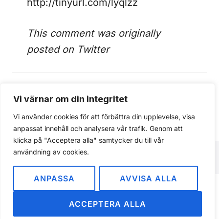
http://tinyurl.com/lyqlzz
This comment was originally
posted on
Twitter
Vi värnar om din integritet
Kommentarer är stängda.
Vi använder cookies för att förbättra din upplevelse, visa
anpassat innehåll och analysera vår trafik. Genom att
klicka på "Acceptera alla" samtycker du till vår
användning av cookies.
ANPASSA
AVVISA ALLA
Om
Integritetspolicy
ACCEPTERA ALLA
© 2026 iPhone24.se · Svensk Apple-bevakning