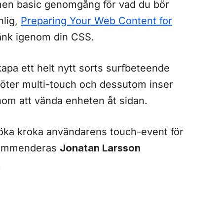
men basic genomgång för vad du bör
nlig,
Preparing Your Web Content for
änk igenom din CSS.
pa ett helt nytt sorts surfbeteende
möter multi-touch och dessutom inser
om att vända enheten åt sidan.
söka kroka användarens touch-event för
rekommenderas
Jonatan Larsson
.