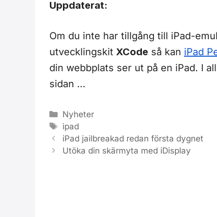
Uppdaterat:
Om du inte har tillgång till iPad-em
utvecklingskit
XCode
så kan
iPad P
din webbplats ser ut på en iPad. I al
sidan …
Kategorier
Nyheter
Etiketter
ipad
iPad jailbreakad redan första dygnet
Utöka din skärmyta med iDisplay