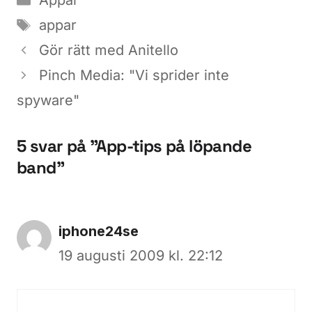
Appar
Etiketter
appar
Gör rätt med Anitello
Pinch Media: "Vi sprider inte
spyware"
5 svar på ”App-tips på löpande
band”
iphone24se
19 augusti 2009 kl. 22:12