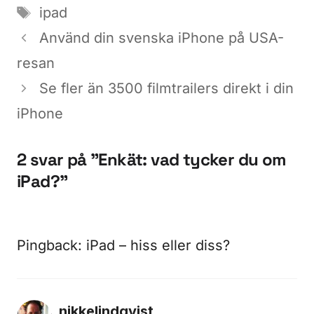
Etiketter
ipad
Använd din svenska iPhone på USA-
resan
Se fler än 3500 filmtrailers direkt i din
iPhone
2 svar på ”Enkät: vad tycker du om
iPad?”
Pingback:
iPad – hiss eller diss?
nikkelindqvist