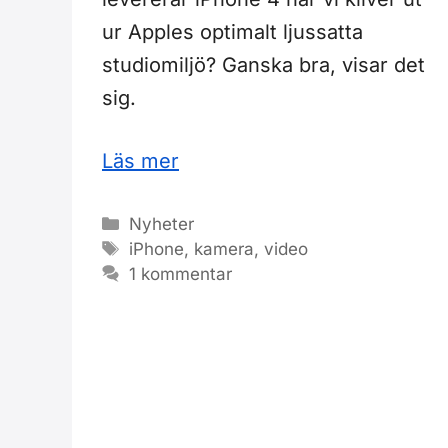
ur Apples optimalt ljussatta
studiomiljö? Ganska bra, visar det
sig.
Läs mer
Kategorier
Nyheter
Etiketter
iPhone
,
kamera
,
video
1 kommentar