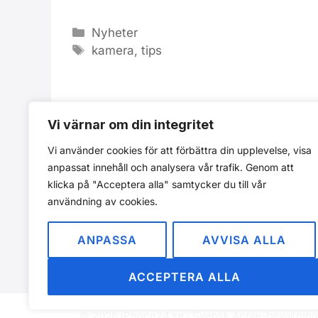
Kategorier
Nyheter
Etiketter
kamera
,
tips
Vi värnar om din integritet
Vi använder cookies för att förbättra din upplevelse, visa
anpassat innehåll och analysera vår trafik. Genom att
klicka på "Acceptera alla" samtycker du till vår
användning av cookies.
Sida
Sida
1
2
Nästa
→
ANPASSA
AVVISA ALLA
ACCEPTERA ALLA
© 2026 iPhone24.se · Svensk Apple-bevakning