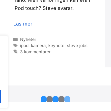
nano. Men varför ingen kamera i
iPod touch? Steve svarar.
Läs mer
Kategorier
Nyheter
Etiketter
ipod
,
kamera
,
keynote
,
steve jobs
3 kommentarer