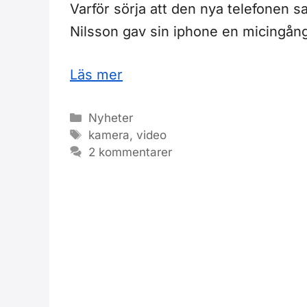
Varför sörja att den nya telefonen s
Nilsson gav sin iphone en micingång
Läs mer
Kategorier
Nyheter
Etiketter
kamera
,
video
2 kommentarer