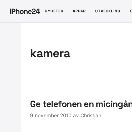
Hoppa
iPhone24
NYHETER
APPAR
UTVECKLING
till
innehåll
kamera
Ge telefonen en micingå
9 november 2010
av
Christian