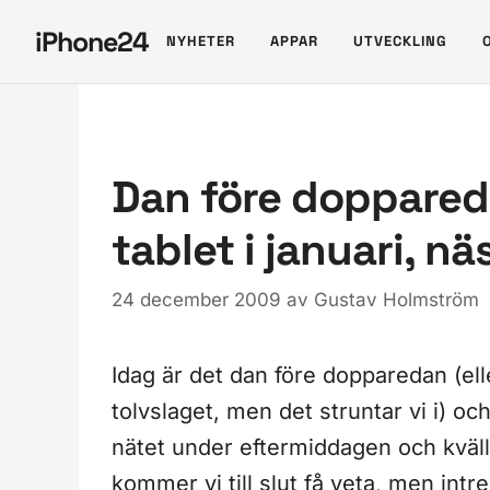
Hoppa
iPhone24
NYHETER
APPAR
UTVECKLING
till
innehåll
Dan före doppared
tablet i januari, 
24 december 2009
av
Gustav Holmström
Idag är det dan före dopparedan (el
tolvslaget, men det struntar vi i) och
nätet under eftermiddagen och kväl
kommer vi till slut få veta, men intres