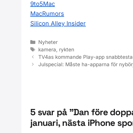
9to5Mac
MacRumors
Silicon Alley Insider
Kategorier
Nyheter
Etiketter
kamera
,
rykten
TV4as kommande Play-app snabbtesta
Julspecial: Måste ha-apparna för nybör
5 svar på ”Dan före dopp
januari, nästa iPhone sp