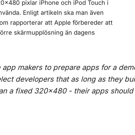
320×480 pixlar iPhone och iPod Touch i
nvända. Enligt artikeln ska man även
 som rapporterar att Apple förbereder att
större skärmupplösning än dagens
 app makers to prepare apps for a dem
lect developers that as long as they buil
han a fixed 320×480 - their apps should 