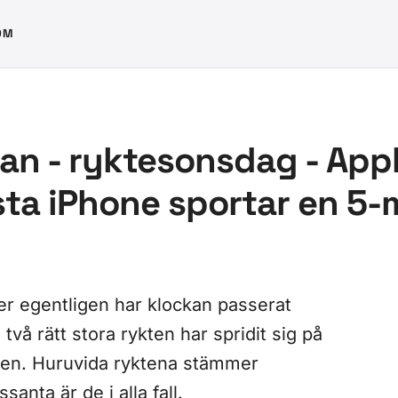
OM
an - ryktesonsdag - App
nästa iPhone sportar en 
ler egentligen har klockan passerat
 två rätt stora rykten har spridit sig på
len. Huruvida ryktena stämmer
santa är de i alla fall.