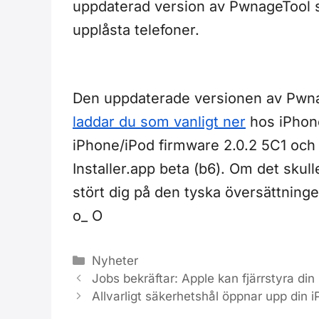
uppdaterad version av PwnageTool s
upplåsta telefoner.
Den uppdaterade versionen av Pwnag
laddar du som vanligt ner
hos iPhone
iPhone/iPod firmware 2.0.2 5C1 och
Installer.app beta (b6). Om det skul
stört dig på den tyska översättning
o_ O
Kategorier
Nyheter
Jobs bekräftar: Apple kan fjärrstyra din
Allvarligt säkerhetshål öppnar upp din 