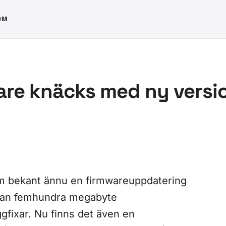
OM
are knäcks med ny versi
m bekant ännu en firmwareuppdatering
stan femhundra megabyte
fixar. Nu finns det även en