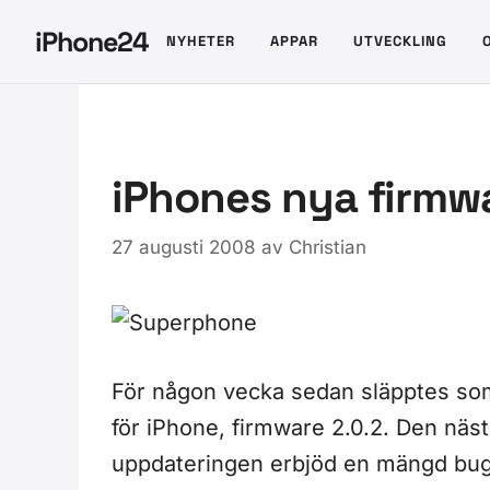
Hoppa
iPhone24
NYHETER
APPAR
UTVECKLING
till
innehåll
iPhones nya firmw
27 augusti 2008
av
Christian
För någon vecka sedan släpptes so
för iPhone, firmware 2.0.2. Den nä
uppdateringen erbjöd en mängd bugg