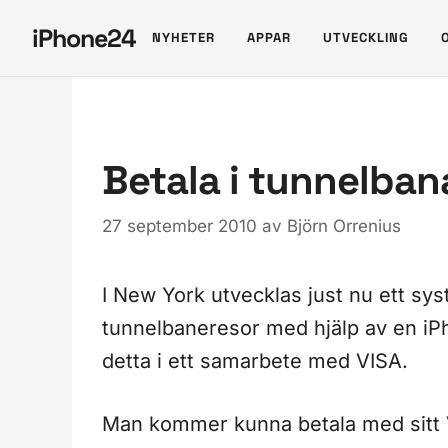
Hoppa
iPhone24
NYHETER
APPAR
UTVECKLING
till
innehåll
Betala i tunnelba
27 september 2010
av
Björn Orrenius
I New York utvecklas just nu ett sys
tunnelbaneresor med hjälp av en iP
detta i ett samarbete med VISA.
Man kommer kunna betala med sitt V