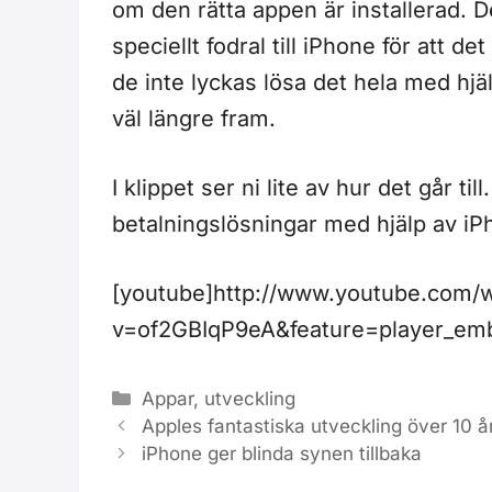
om den rätta appen är installerad. D
speciellt fodral till iPhone för att de
de inte lyckas lösa det hela med h
väl längre fram.
I klippet ser ni lite av hur det går ti
betalningslösningar med hjälp av i
[youtube]http://www.youtube.com/
v=of2GBIqP9eA&feature=player_em
Kategorier
Appar
,
utveckling
Apples fantastiska utveckling över 10 å
iPhone ger blinda synen tillbaka