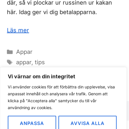
där, så vi plockar ur russinen ur kakan
här. Idag ger vi dig betalapparna.
Läs mer
Kategorier
Appar
Etiketter
appar
,
tips
1 kommentar
Vi värnar om din integritet
Vi använder cookies för att förbättra din upplevelse, visa
Sida
Sida
1
2
Nästa
→
anpassat innehåll och analysera vår trafik. Genom att
klicka på "Acceptera alla" samtycker du till vår
användning av cookies.
ANPASSA
AVVISA ALLA