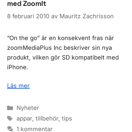
med ZoomIt
8 februari 2010
av
Mauritz Zachrisson
”On the go” är en konsekvent fras när
zoomMediaPlus Inc beskriver sin nya
produkt, vilken gör SD kompatibelt med
iPhone.
Läs mer
Kategorier
Nyheter
Etiketter
appar
,
tillbehör
,
tips
1 kommentar