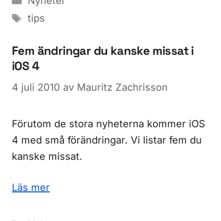
Nyheter
Etiketter
tips
Fem ändringar du kanske missat i
iOS 4
4 juli 2010
av
Mauritz Zachrisson
Förutom de stora nyheterna kommer iOS
4 med små förändringar. Vi listar fem du
kanske missat.
Läs mer