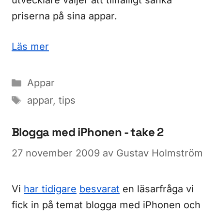
utvecklare väljer att tillfälligt sänka
priserna på sina appar.
Läs mer
Kategorier
Appar
Etiketter
appar
,
tips
Blogga med iPhonen - take 2
27 november 2009
av
Gustav Holmström
Vi
har tidigare
besvarat
en läsarfråga vi
fick in på temat blogga med iPhonen och