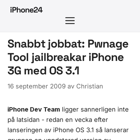
Hoppa
iPhone24
till
MENY
innehåll
Snabbt jobbat: Pwnage
Tool jailbreakar iPhone
3G med OS 3.1
16 september 2009
av
Christian
iPhone Dev Team
ligger sannerligen inte
på latsidan - redan en vecka efter
lanseringen av iPhone OS 3.1 så lanserar