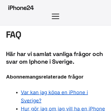
Hoppa
iPhone24
till
MENY
innehåll
FAQ
Här har vi samlat vanliga frågor och
svar om Iphone i Sverige.
Abonnemangsrelaterade frågor
Var kan jag köpa en iPhone i
Sverige?
Hur gör jag om jag vill ha en iPhone