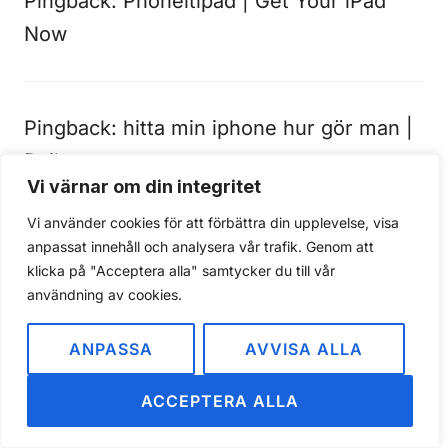
Pingback:
Phoneitipad | Get Your iPad
Now
Pingback:
hitta min iphone hur gör man |
Dailystore
Vi värnar om din integritet
Vi använder cookies för att förbättra din upplevelse, visa
anpassat innehåll och analysera vår trafik. Genom att
Pingback:
iphone låst sig | dailystore
klicka på "Acceptera alla" samtycker du till vår
användning av cookies.
Pingback:
ta bort bilder på iphone |
ANPASSA
AVVISA ALLA
vestrore.site
ACCEPTERA ALLA