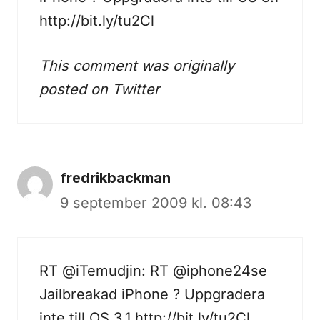
http://bit.ly/tu2Cl
This comment was originally
posted on
Twitter
fredrikbackman
9 september 2009 kl. 08:43
RT @iTemudjin: RT @iphone24se
Jailbreakad iPhone ? Uppgradera
inte till OS 3.1
http://bit.ly/tu2Cl