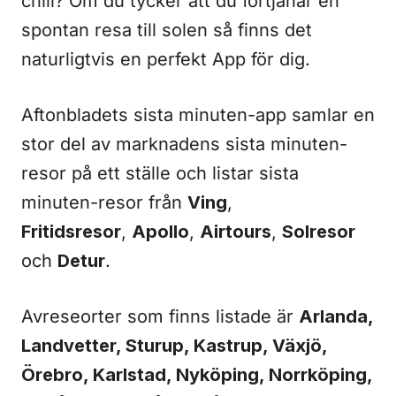
chill? Om du tycker att du förtjänar en
spontan resa till solen så finns det
naturligtvis en perfekt App för dig.
Aftonbladets sista minuten-app samlar en
stor del av marknadens sista minuten-
resor på ett ställe och listar sista
minuten-resor från
Ving
,
Fritidsresor
,
Apollo
,
Airtours
,
Solresor
och
Detur
.
Avreseorter som finns listade är
Arlanda,
Landvetter, Sturup, Kastrup, Växjö,
Örebro, Karlstad, Nyköping, Norrköping,